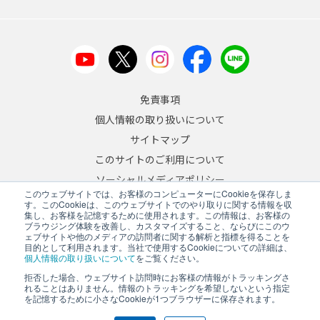
免責事項
個人情報の取り扱いについて
サイトマップ
このサイトのご利用について
ソーシャルメディアポリシー
このウェブサイトでは、お客様のコンピューターにCookieを保存しま
反社会的勢力への対応について
す。このCookieは、このウェブサイトでのやり取りに関する情報を収
集し、お客様を記憶するために使用されます。この情報は、お客様の
ブラウジング体験を改善し、カスタマイズすること、ならびにこのウ
JA
/
EN
ェブサイトや他のメディアの訪問者に関する解析と指標を得ることを
目的として利用されます。当社で使用するCookieについての詳細は、
Copyright © 2026 A&D Company, Limited
個人情報の取り扱いについて
をご覧ください。
拒否した場合、ウェブサイト訪問時にお客様の情報がトラッキングさ
れることはありません。情報のトラッキングを希望しないという指定
を記憶するために小さなCookieが1つブラウザーに保存されます。