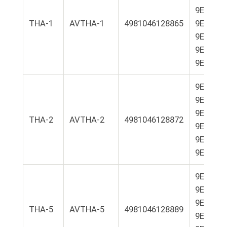
9E01-L8
THA-1
AVTHA-1
4981046128865
9E01-L1
9E01-L1
9E01-L2
9E01-L2
9E01-L4
9E01-L8
9E01-L1
THA-2
AVTHA-2
4981046128872
9E01-L1
9E01-L2
9E01-L2
9E01-L4
9E01-L8
9E01-L1
THA-5
AVTHA-5
4981046128889
9E01-L1