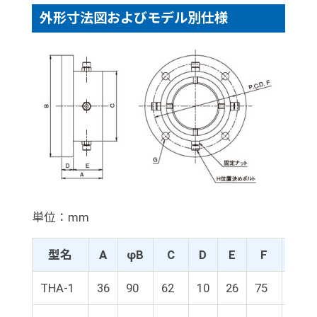
外形寸法図およびモデル別仕様
単位：mm
型名
A
φB
C
D
E
F
G
THA-1
36
90
62
10
26
75
4-Φ6