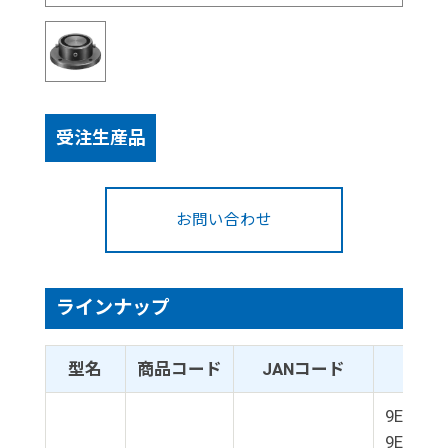
受注生産品
お問い合わせ
ラインナップ
型名
商品コード
JANコード
適合
9E01-L3
9E01-L4