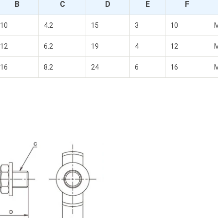
B
C
D
E
F
10
4.2
15
3
10
M
12
6.2
19
4
12
M
16
8.2
24
6
16
M