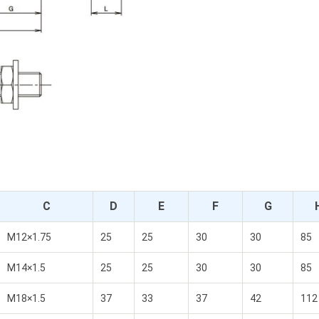
C
D
E
F
G
M12×1.75
25
25
30
30
85
M14×1.5
25
25
30
30
85
M18×1.5
37
33
37
42
112