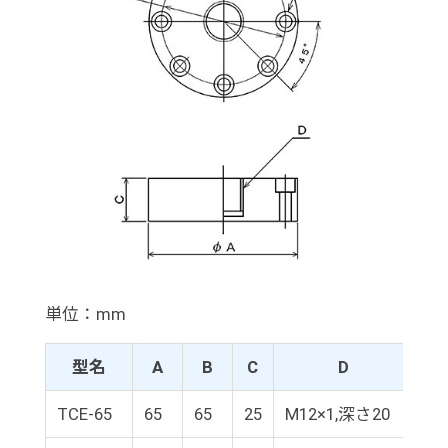
単位：mm
型名
A
B
C
D
TCE-65
65
65
25
M12×1,深さ20
φ