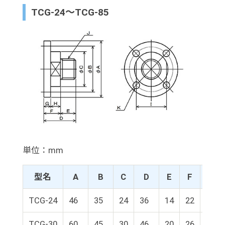
TCG-24～TCG-85
単位：mm
型名
A
B
C
D
E
F
G
TCG-24
46
35
24
36
14
22
10
TCG-30
60
45
30
46
20
26
12