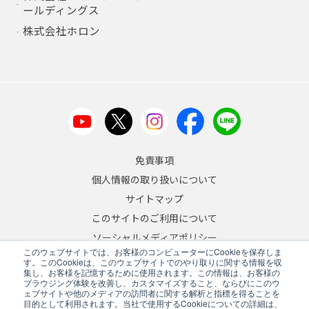
ールディングス
株式会社ホロン
免責事項
個人情報の取り扱いについて
サイトマップ
このサイトのご利用について
ソーシャルメディアポリシー
このウェブサイトでは、お客様のコンピューターにCookieを保存しま
反社会的勢力への対応について
す。このCookieは、このウェブサイトでのやり取りに関する情報を収
集し、お客様を記憶するために使用されます。この情報は、お客様の
ブラウジング体験を改善し、カスタマイズすること、ならびにこのウ
JA
/
EN
ェブサイトや他のメディアの訪問者に関する解析と指標を得ることを
目的として利用されます。当社で使用するCookieについての詳細は、