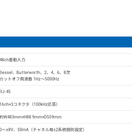
48ch差動入力
Bessel、Butterworth、2、4、6、8次
カットオフ周波数 1Hz〜5000Hz
RJ-45
16ch×3コネクタ（100kHz応答）
約W483mm×H88.9mm×D559mm
0〜±8V、50mA（チャネル毎±2系統個別設定）