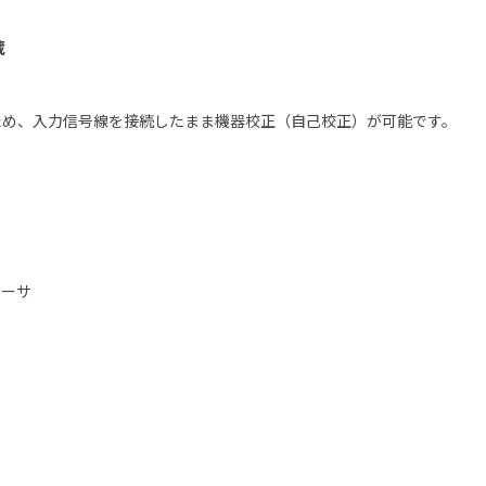
蔵
ため、入力信号線を接続したまま機器校正（自己校正）が可能です。
ューサ