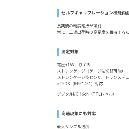
セルフキャリブレーション機能内
長期間の精度維持が可能
常に、工場出荷時の高精度を維持する
測定対象
電圧±15V、ひずみ
ストレンゲージ（ゲージ法切替可能）
ストレンゲージ型センサ、トランスデ
※TEDS（IEEE1451）対応
デジタルI/O 16ch（TTLレベル）
高速現象にも対応
最大サンプル速度