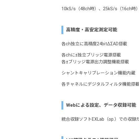
10kS/s（48ch時）、25kS/s（16ch時
高精度・高安定測定可能
各ch独立に高精度24bitΔΣAD搭載
各chに±独立ブリッジ電源搭載
各±ブリッジ電源出力調整機能搭載
シャントキャリブレーション機能内蔵
各チャネルにデジタルフィルタ機能搭
Webによる設定、データ収録可能
統合収録ソフトEXLab（op.）での