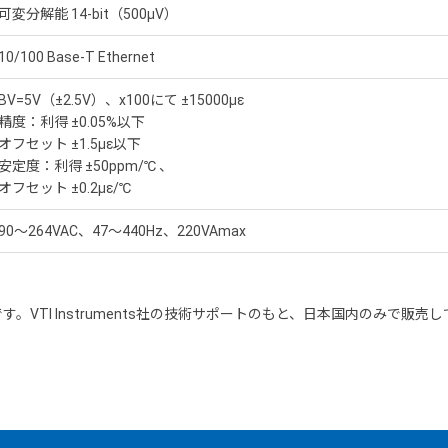
可変分解能 14-bit（500µV）
10/100 Base-T Ethernet
BV=5V（±2.5V）、x100にて ±15000με
精度：利得 ±0.05%以下
オフセット ±1.5με以下
安定度：利得 ±50ppm/℃ 、
オフセット ±0.2με/℃
90〜264VAC、47〜440Hz、220VAmax
社の製品です。VTI Instruments社の技術サポートのもと、日本国内のみで販