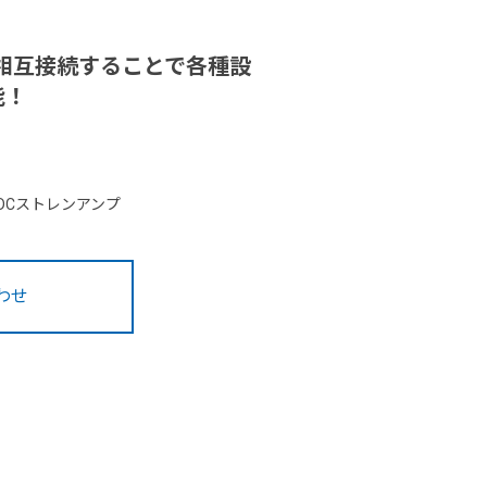
を相互接続することで各種設
能！
hDCストレンアンプ
わせ