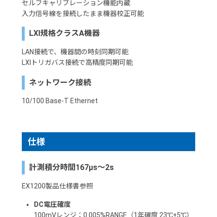
セルフキャリブレーション機能内蔵
入力信号線を接続したまま機器校正可能
LXI規格クラスA機器
LAN接続で、機器間の時刻同期可能
LXIトリガバス接続で高精度同期可能
ネットワーク接続
10/100 Base-T Ethernet
仕様
計測積分時間167µs〜2s
EX1200製品仕様書参照
DC電圧確度
100mVレンジ：0.005%RANGE（1年確度 23℃±5℃）