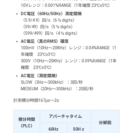
10Vレンジ：0.001%RANGE（1年確度 23℃±5℃）
DC電圧（60Hz/50Hz）測定間隔
（5.9/4.9）回/s（6 ½ digits）
（59/49）回/s（5 ½ digits）
（599/499）回/s（4 ½ digits）
AC電圧（真のRMS）確度
100mV（10Hz～20KHz）レンジ：0.04%RANGE（1
年確度 23℃±5℃）
300V（10Hz～20KHz）レンジ：0.09%RANGE（1年
確度 23℃±5℃）
AC電圧（測定間隔）
SLOW（3Hz～300kHz）：3回/秒
MEDEUM（20Hz～300kHz）：20回/秒
計測積分時間167µs～2s
アパーチャタイム
積分時間
分解能
（PLC）
60Hz
50Hｚ