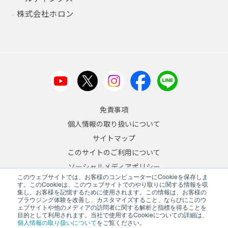
株式会社ホロン
免責事項
個人情報の取り扱いについて
サイトマップ
このサイトのご利用について
ソーシャルメディアポリシー
このウェブサイトでは、お客様のコンピューターにCookieを保存しま
反社会的勢力への対応について
す。このCookieは、このウェブサイトでのやり取りに関する情報を収
集し、お客様を記憶するために使用されます。この情報は、お客様の
ブラウジング体験を改善し、カスタマイズすること、ならびにこのウ
JA
/
EN
ェブサイトや他のメディアの訪問者に関する解析と指標を得ることを
目的として利用されます。当社で使用するCookieについての詳細は、
Copyright © 2026 A&D Company, Limited
個人情報の取り扱いについて
をご覧ください。