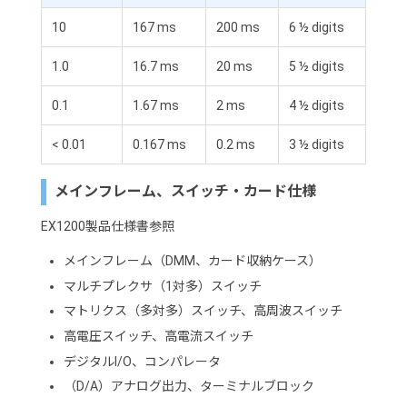
10
167 ms
200 ms
6 ½ digits
1.0
16.7 ms
20 ms
5 ½ digits
0.1
1.67 ms
2 ms
4 ½ digits
< 0.01
0.167 ms
0.2 ms
3 ½ digits
メインフレーム、スイッチ・カード仕様
EX1200製品仕様書参照
メインフレーム（DMM、カード収納ケース）
マルチプレクサ（1対多）スイッチ
マトリクス（多対多）スイッチ、高周波スイッチ
高電圧スイッチ、高電流スイッチ
デジタルI/O、コンパレータ
（D/A）アナログ出力、ターミナルブロック