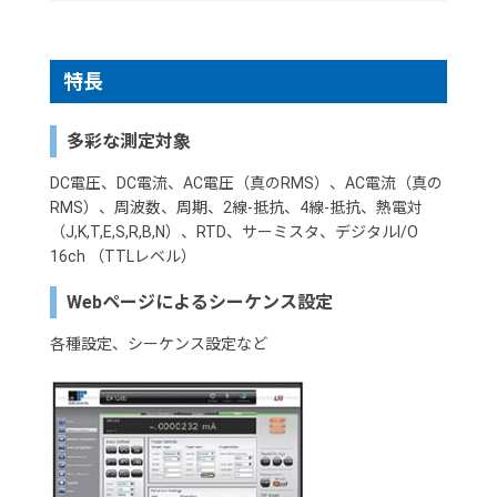
特長
多彩な測定対象
DC電圧、DC電流、AC電圧（真のRMS）、AC電流（真の
RMS）、周波数、周期、2線-抵抗、4線-抵抗、熱電対
（J,K,T,E,S,R,B,N）、RTD、サーミスタ、デジタルI/O
16ch （TTLレベル）
Webページによるシーケンス設定
各種設定、シーケンス設定など