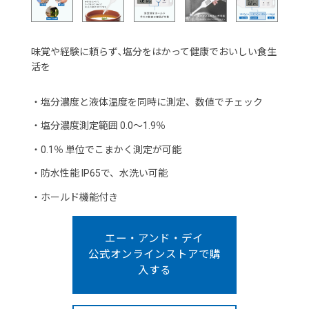
味覚や経験に頼らず､塩分をはかって健康でおいしい食生
活を
・
塩分濃度と液体温度を同時に測定、数値でチェック
・
塩分濃度測定範囲 0.0～1.9％
・
0.1％ 単位でこまかく測定が可能
・
防水性能 IP65で、水洗い可能
・
ホールド機能付き
エー・アンド・デイ
公式オンラインストアで購
入する