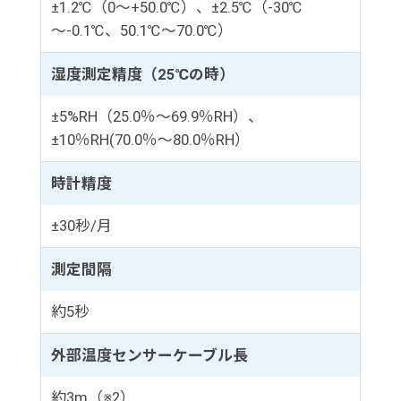
±1.2℃（0～+50.0℃）、±2.5℃（-30℃
～-0.1℃、50.1℃～70.0℃）
湿度測定精度（25℃の時）
±5%RH（25.0％～69.9％RH）、
±10％RH(70.0％～80.0％RH）
時計精度
±30秒/月
測定間隔
約5秒
外部温度センサーケーブル長
約3m（※2）