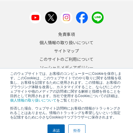
免責事項
個人情報の取り扱いについて
サイトマップ
このサイトのご利用について
ソーシャルメディアポリシー
このウェブサイトでは、お客様のコンピューターにCookieを保存しま
反社会的勢力への対応について
す。このCookieは、このウェブサイトでのやり取りに関する情報を収
集し、お客様を記憶するために使用されます。この情報は、お客様の
ブラウジング体験を改善し、カスタマイズすること、ならびにこのウ
JA
/
EN
ェブサイトや他のメディアの訪問者に関する解析と指標を得ることを
目的として利用されます。当社で使用するCookieについての詳細は、
Copyright © 2026 A&D Company, Limited
個人情報の取り扱いについて
をご覧ください。
拒否した場合、ウェブサイト訪問時にお客様の情報がトラッキングさ
れることはありません。情報のトラッキングを希望しないという指定
を記憶するために小さなCookieが1つブラウザーに保存されます。
PCサイトを表示する
承認
拒否