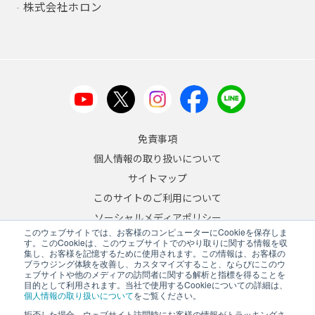
株式会社ホロン
免責事項
個人情報の取り扱いについて
サイトマップ
このサイトのご利用について
ソーシャルメディアポリシー
このウェブサイトでは、お客様のコンピューターにCookieを保存しま
反社会的勢力への対応について
す。このCookieは、このウェブサイトでのやり取りに関する情報を収
集し、お客様を記憶するために使用されます。この情報は、お客様の
ブラウジング体験を改善し、カスタマイズすること、ならびにこのウ
JA
/
EN
ェブサイトや他のメディアの訪問者に関する解析と指標を得ることを
目的として利用されます。当社で使用するCookieについての詳細は、
Copyright © 2026 A&D Company, Limited
個人情報の取り扱いについて
をご覧ください。
拒否した場合、ウェブサイト訪問時にお客様の情報がトラッキングさ