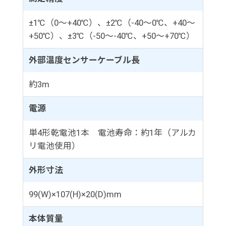
±1℃（0～+40℃）、±2℃（-40～0℃、+40～
+50℃）、±3℃（-50～-40℃、+50～+70℃）
外部温度センサーケーブル長
約3m
電源
単4形乾電池1本 電池寿命：約1年（アルカ
リ電池使用）
外形寸法
99(W)×107(H)×20(D)mm
本体質量