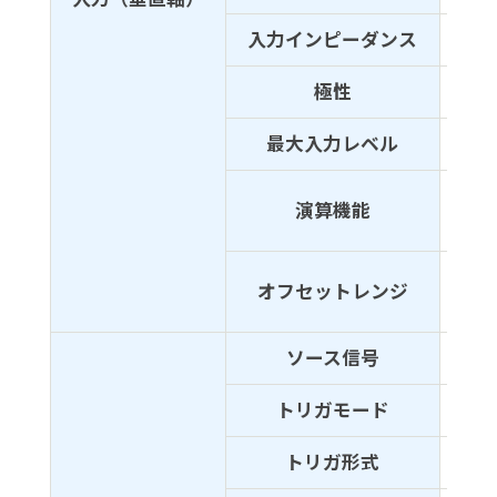
入力インピーダンス
1MΩ
極性
ノー
最大入力レベル
400
＋、
演算機能
ソース
±1.5
オフセットレンジ
±45V
ソース信号
CH
トリガモード
オー
トリガ形式
エッ