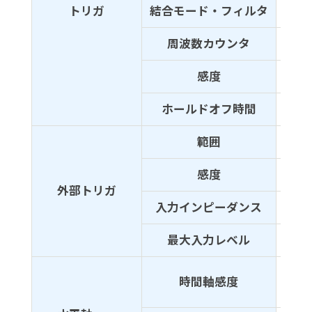
トリガ
結合モード・フィルタ
DC、
周波数カウンタ
トリ
感度
1div
ホールドオフ時間
80ns
範囲
±3V
感度
1di
外部トリガ
入力インピーダンス
1MΩ
最大入力レベル
400
10ns
時間軸感度
ロール