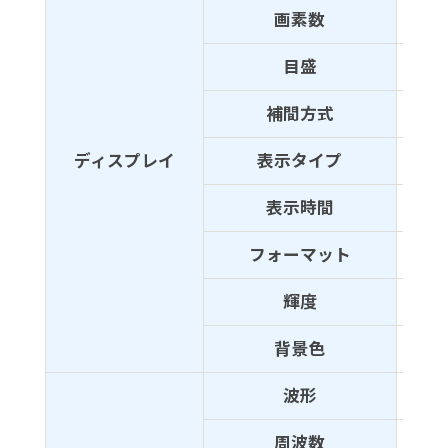
画素数
400
目盛
8×12
補間方式
Sin（
ディスプレイ
表示タイプ
ライ
表示時間
オフ
フォーマット
YT、
輝度
波形
背景色
1：
波形
方形
周波数
1kHz