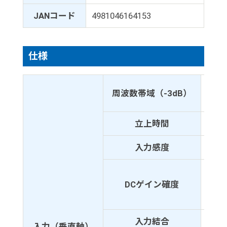
JANコード
4981046164153
仕様
DC
周波数帯域（-3dB）
AC結
立上時間
14n
入力感度
1mV
±5%
DCゲイン確度
±4%
±3%
入力結合
DC、
入力（垂直軸）