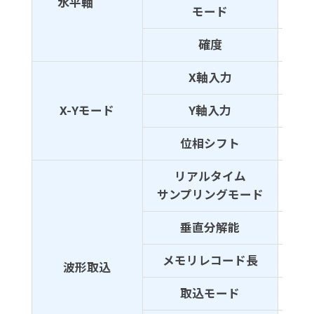
水平軸
モード
メイ
確度
±50p
X軸入力
CH1
X-Yモード
Y軸入力
CH2
位相シフト
±3°
リアルタイム
最大
サンプリングモード
最大
垂直分解能
8ビ
メモリレコード長
512k
波形取込
取込モード
サン