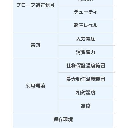
プローブ補正信号
デューティ
約50
電圧レベル
約3V
入力電圧
100
電源
消費電力
最大1
仕様保証温度範囲
20℃
最大動作温度範囲
0℃～
使用環境
相対湿度
90%
高度
動作
保存環境
－10