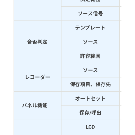
ソース信号
トリ
テンプレート
最大
合否判定
ソース
CH1
許容範囲
時間軸
ソース
CH1
レコーダー
保存項目、保存先
保存
オートセット
垂直
パネル機能
保存/呼出
パネ
LCD
7イ