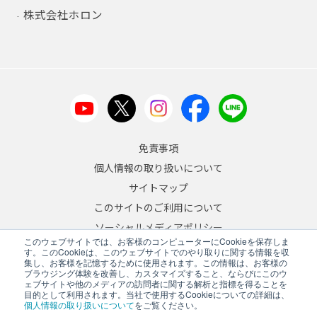
株式会社ホロン
免責事項
個人情報の取り扱いについて
サイトマップ
このサイトのご利用について
ソーシャルメディアポリシー
このウェブサイトでは、お客様のコンピューターにCookieを保存しま
反社会的勢力への対応について
す。このCookieは、このウェブサイトでのやり取りに関する情報を収
集し、お客様を記憶するために使用されます。この情報は、お客様の
ブラウジング体験を改善し、カスタマイズすること、ならびにこのウ
JA
/
EN
ェブサイトや他のメディアの訪問者に関する解析と指標を得ることを
目的として利用されます。当社で使用するCookieについての詳細は、
Copyright © 2026 A&D Company, Limited
個人情報の取り扱いについて
をご覧ください。