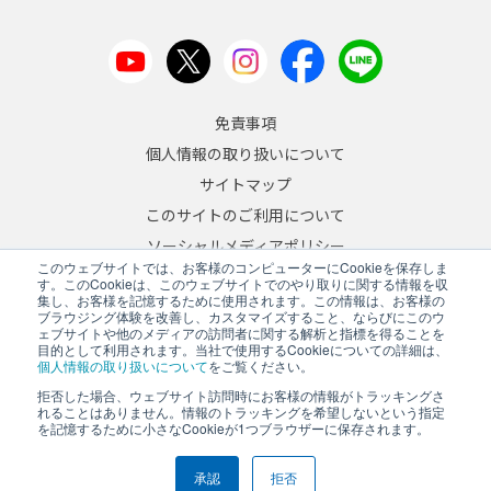
免責事項
個人情報の取り扱いについて
サイトマップ
このサイトのご利用について
ソーシャルメディアポリシー
このウェブサイトでは、お客様のコンピューターにCookieを保存しま
反社会的勢力への対応について
す。このCookieは、このウェブサイトでのやり取りに関する情報を収
集し、お客様を記憶するために使用されます。この情報は、お客様の
ブラウジング体験を改善し、カスタマイズすること、ならびにこのウ
JA
/
EN
ェブサイトや他のメディアの訪問者に関する解析と指標を得ることを
目的として利用されます。当社で使用するCookieについての詳細は、
Copyright © 2026 A&D Company, Limited
個人情報の取り扱いについて
をご覧ください。
拒否した場合、ウェブサイト訪問時にお客様の情報がトラッキングさ
れることはありません。情報のトラッキングを希望しないという指定
を記憶するために小さなCookieが1つブラウザーに保存されます。
PCサイトを表示する
承認
拒否