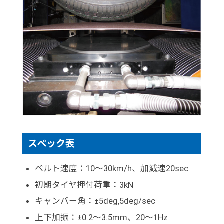
スペック表
ベルト速度：10～30km/h、加減速20sec
初期タイヤ押付荷重：3kN
キャンバー角：±5deg,5deg/sec
上下加振：±0.2～3.5mm、20～1Hz