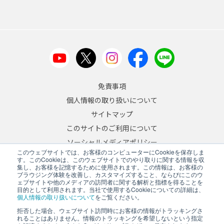
免責事項
個人情報の取り扱いについて
サイトマップ
このサイトのご利用について
ソーシャルメディアポリシー
このウェブサイトでは、お客様のコンピューターにCookieを保存しま
反社会的勢力への対応について
す。このCookieは、このウェブサイトでのやり取りに関する情報を収
集し、お客様を記憶するために使用されます。この情報は、お客様の
ブラウジング体験を改善し、カスタマイズすること、ならびにこのウ
JA
/
EN
ェブサイトや他のメディアの訪問者に関する解析と指標を得ることを
目的として利用されます。当社で使用するCookieについての詳細は、
Copyright © 2026 A&D Company, Limited
個人情報の取り扱いについて
をご覧ください。
拒否した場合、ウェブサイト訪問時にお客様の情報がトラッキングさ
れることはありません。情報のトラッキングを希望しないという指定