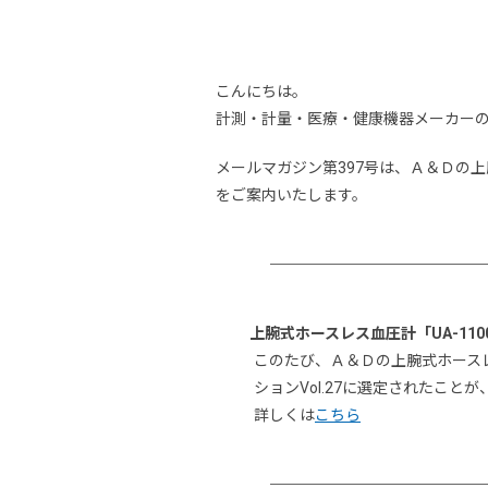
こんにちは。
計測・計量・医療・健康機器メーカー
メールマガジン第397号は、Ａ＆Ｄの上腕
をご案内いたします。
上腕式ホースレス血圧計「UA-1100N
このたび、Ａ＆Ｄの上腕式ホースレス
ションVol.27に選定されたことが
詳しくは
こちら