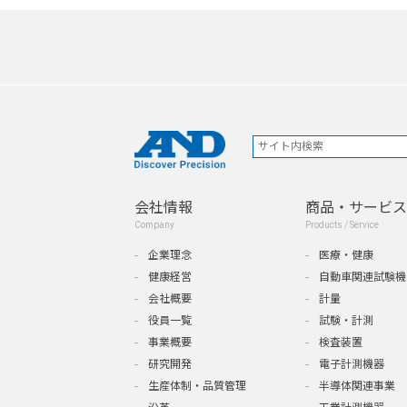
会社情報
商品・サービス
Company
Products / Service
企業理念
医療・健康
健康経営
自動車関連試験機
会社概要
計量
役員一覧
試験・計測
事業概要
検査装置
研究開発
電子計測機器
生産体制・品質管理
半導体関連事業