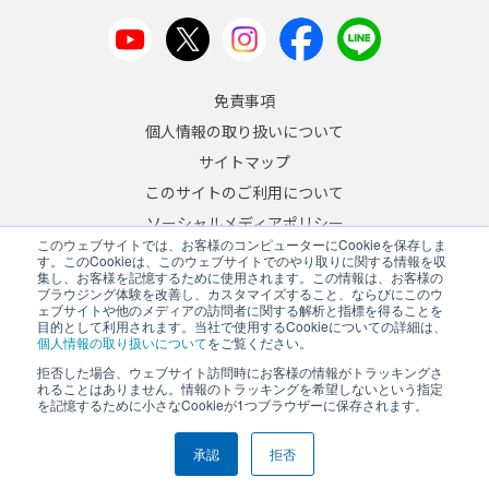
免責事項
個人情報の取り扱いについて
サイトマップ
このサイトのご利用について
ソーシャルメディアポリシー
このウェブサイトでは、お客様のコンピューターにCookieを保存しま
反社会的勢力への対応について
す。このCookieは、このウェブサイトでのやり取りに関する情報を収
集し、お客様を記憶するために使用されます。この情報は、お客様の
ブラウジング体験を改善し、カスタマイズすること、ならびにこのウ
JA
/
EN
ェブサイトや他のメディアの訪問者に関する解析と指標を得ることを
目的として利用されます。当社で使用するCookieについての詳細は、
Copyright © 2026 A&D Company, Limited
個人情報の取り扱いについて
をご覧ください。
拒否した場合、ウェブサイト訪問時にお客様の情報がトラッキングさ
れることはありません。情報のトラッキングを希望しないという指定
を記憶するために小さなCookieが1つブラウザーに保存されます。
PCサイトを表示する
承認
拒否