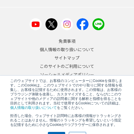
免責事項
個人情報の取り扱いについて
サイトマップ
このサイトのご利用について
ソーシャルメディアポリシー
このウェブサイトでは、お客様のコンピューターにCookieを保存しま
反社会的勢力への対応について
す。このCookieは、このウェブサイトでのやり取りに関する情報を収
集し、お客様を記憶するために使用されます。この情報は、お客様の
ブラウジング体験を改善し、カスタマイズすること、ならびにこのウ
JA
/
EN
ェブサイトや他のメディアの訪問者に関する解析と指標を得ることを
目的として利用されます。当社で使用するCookieについての詳細は、
Copyright © 2026 A&D Company, Limited
個人情報の取り扱いについて
をご覧ください。
拒否した場合、ウェブサイト訪問時にお客様の情報がトラッキングさ
れることはありません。情報のトラッキングを希望しないという指定
を記憶するために小さなCookieが1つブラウザーに保存されます。