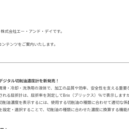
の株式会社エー・アンド・デイです。
のコンテンツをご案内いたします。
デジタル切削油濃度計を新発売！
潤滑・冷却・洗浄用の液体で、加工の品質や効率、安全性を支える重要
れる屈折計は、屈折率を測定してBrix（ブリックス）％で表示しますが
切削油濃度を表示するには、使用する切削油の種類に合わせて適切な係
の係数を設定・選択することで、切削油の種類に合わせた濃度に換算する機