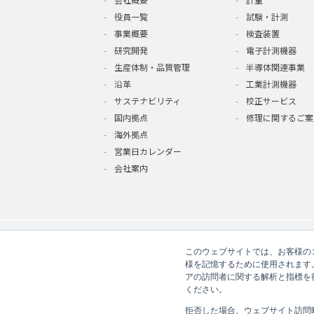
会社概要
計量
役員一覧
試験・計測
事業概要
検査装置
研究開発
電子計測機器
生産体制・品質管理
半導体関連事業
沿革
工業計測機器
サステナビリティ
校正サービス
国内拠点
修理に関するご案
海外拠点
営業日カレンダー
会社案内
このウェブサイトでは、お客様のコ
様を記憶するために使用されます
アの訪問者に関する解析と指標を得
ください。
拒否した場合、ウェブサイト訪問