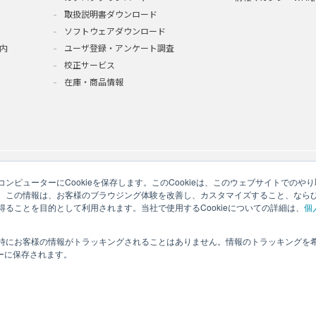
取扱説明書ダウンロード
ソフトウェアダウンロード
内
ユーザ登録・アンケート調査
校正サービス
在庫・商品情報
ンピューターにCookieを保存します。このCookieは、このウェブサイトでの
。この情報は、お客様のブラウジング体験を改善し、カスタマイズすること、なら
ることを目的として利用されます。当社で使用するCookieについての詳細は、
個
時にお客様の情報がトラッキングされることはありません。情報のトラッキングを
いて
サイトマップ
このサイトのご利用について
ソーシャルメディアポリ
ザーに保存されます。
Copyright © 2026 A&D Company, Limited