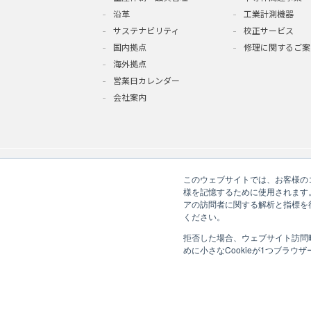
沿革
工業計測機器
サステナビリティ
校正サービス
国内拠点
修理に関するご案
海外拠点
営業日カレンダー
会社案内
このウェブサイトでは、お客様のコ
様を記憶するために使用されます
アの訪問者に関する解析と指標を得
ください。
拒否した場合、ウェブサイト訪問
免責事項
個人情報の取り扱いにつ
めに小さなCookieが1つブラウ