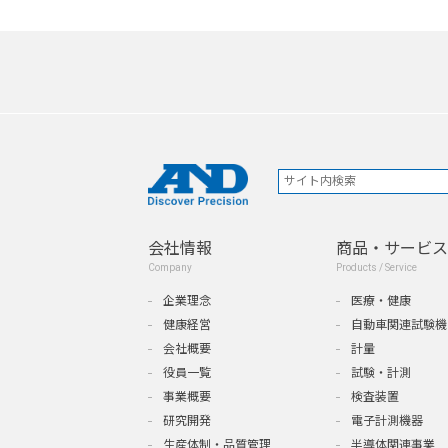
会社情報
商品・サービス
Company
Products / Service
企業理念
医療・健康
健康経営
自動車関連試験機
会社概要
計量
役員一覧
試験・計測
事業概要
検査装置
研究開発
電子計測機器
生産体制・品質管理
半導体関連事業