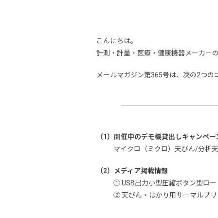
こんにちは。
計測・計量・医療・健康機器メーカー
メールマガジン第365号は、次の2つ
（1）開催中のデモ機貸出しキャンペー
マイクロ（ミクロ）天びん/分析
（2）メディア掲載情報
① USB出力小型圧縮ボタン型ロードセ
② 天びん・はかり用サーマルプリンタ