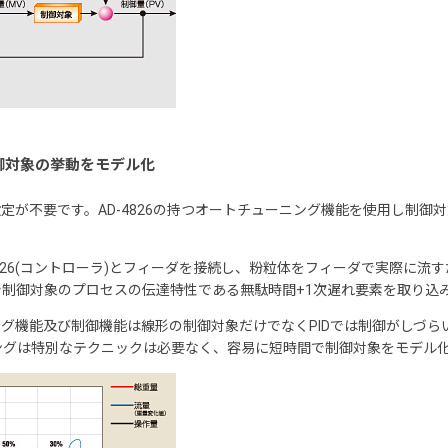
御対象の挙動をモデル化
の設定が不要です。AD-4826の持つオートチューニング機能を使用し制
826(コントローラ)とフィーダを接続し、粉粒体をフィーダで実際に流
制御対象のプロセスの伝達特性である無駄時間+1次遅れ要素を取り込
ニング機能及び制御機能は線形の制御対象だけでなくPIDでは制御がしづ
ーニングは特別なテクニックは必要なく、容易に短時間で制御対象をモデル