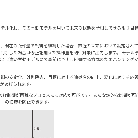
モデル化し、その挙動モデルを用いて未来の状態を予測しできる限り目
て、現在の操作量で制御を継続した場合、直近の未来において設定され
判断した場合は修正を加えた操作量を制御対象に出力します。 モデル予
式とは違い挙動モデルにて事前に予測し制御する方式のためハンチング
制御の安定化、外乱除去、目標に対する追従性の向上、変化に対する応
があげられます。
Dでは制御が困難なプロセスにも対応が可能です。また安定的な制御が可
ギーの浪費を防止できます。