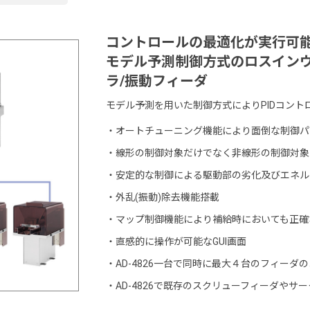
コントロールの最適化が実行可
モデル予測制御方式のロスインウ
ラ/振動フィーダ
モデル予測を用いた制御方式によりPIDコン
・
オートチューニング機能により面倒な制御パ
・
線形の制御対象だけでなく非線形の制御対象
・
安定的な制御による駆動部の劣化及びエネル
・
外乱(振動)除去機能搭載
・
マップ制御機能により補給時においても正確
・
直感的に操作が可能なGUI画面
・
AD-4826一台で同時に最大４台のフィーダ
・
AD-4826で既存のスクリューフィーダや