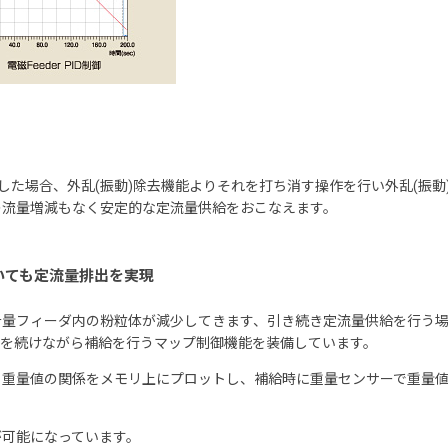
を感知した場合、外乱(振動)除去機能よりそれを打ち消す操作を行い外乱(振
の流量増減もなく安定的な定流量供給をおこなえます。
いても定流量排出を実現
計量フィーダ内の粉粒体が減少してきます、引き続き定流量供給を行う
排出を続けながら補給を行うマップ制御機能を装備しています。
と重量値の関係をメモリ上にプロットし、補給時に重量センサーで重量
が可能になっています。