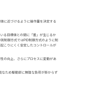
標値に近づけるように操作量を決定する
ている目標値との間に「差」が生じるか
測制御方式ではPID制御方式のように制
が起こりにくく安定したコントロールが
答性の向上、さらにプロセスに変動があ
能なため駆動部に無理な負荷が掛からず