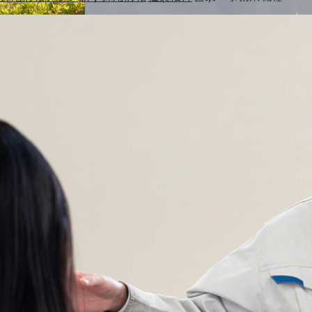
体
セー
Ａ
制・
ジ
＆
品
Ｄ
質
ホ
管
ロ
理
ン
ホー
ル
ディ
ン
グ
ス
事
業