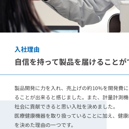
概
要
サ
ス
テ
入社理由
ナ
ビ
自信を持って製品を届けることが
リ
ティ
動
製品開発に力を入れ、売上げの約10%を開発費
採
画
ることが出来ると感じました。また、計量計測機
用
で
社会に貢献できると思い入社を決めました。
関
知
医療健康機器を取り扱っていることに加え、健康
連
る
情
Ａ
を決めた理由の一つです。