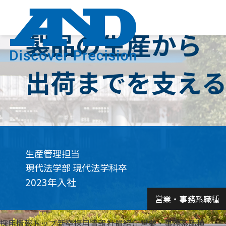
た
た
ち
Skip
to
ち
ち
content
に
の
の
つ
製品の生産から
強
仕
い
企
4
社
み
事
て
業
つ
員
出荷までを支え
理
の
紹
念・
特
介
グ
徴
職
ルー
研
種
プ
究
紹
生産管理担当
数
開
介
現代法学部 現代法学科卒
字
発
2023年入社
部
で
営業・事務系職種
生
長
見
産
メッ
る
採用情報トップ
新卒採用情報
社員紹介
営業・事務系職種