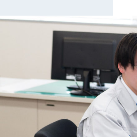
福
会
報
＆
利
社
Ｄ
厚
案
生
内
健
製
康
品
経
紹
営
介
募
集
要
項・
選
考