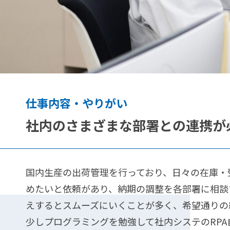
フ
ロー
よ
く
あ
Ａ＆
る
Ｄ公
Ａ＆Ｄ
式
仕事内容・やりがい
ご
ホロ
ン
質
社内のさまざまな部署との連携が
ホー
問
ルディ
ングス
公式
国内生産の出荷管理を行っており、日々の在庫・
めたいと依頼があり、納期の調整を各部署に相談
えするとスムーズにいくことが多く、希望通りの
少しプログラミングを勉強して社内システのRP