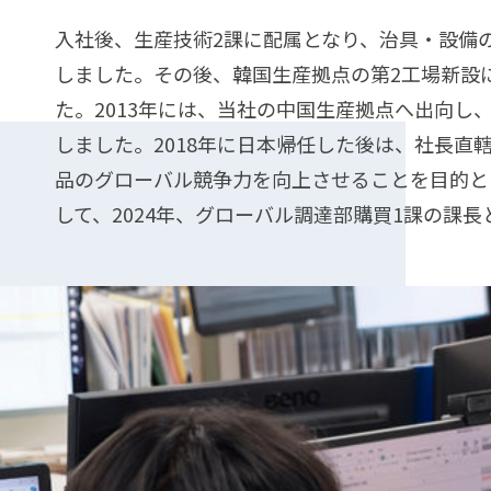
福
会
報
＆
利
社
入社後、生産技術2課に配属となり、治具・設備
Ｄ
厚
案
しました。その後、韓国生産拠点の第2工場新設
生
内
た。2013年には、当社の中国生産拠点へ出向
しました。2018年に日本帰任した後は、社長
健
製
品のグローバル競争力を向上させることを目的と
康
品
して、2024年、グローバル調達部購買1課の課
経
紹
営
介
募
集
要
項・
選
考