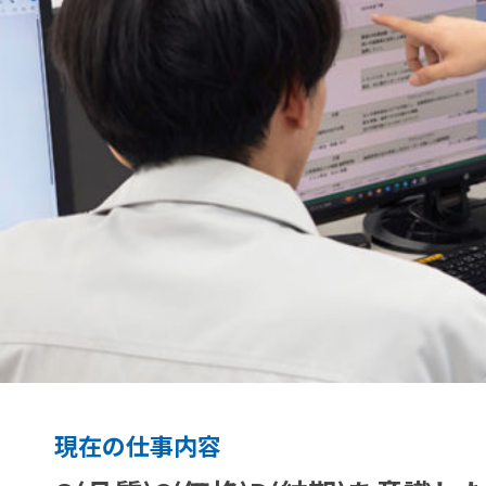
フ
ロー
よ
く
あ
Ａ＆
る
Ｄ公
Ａ＆Ｄ
式
ご
ホロ
ン
質
ホー
問
ルディ
ングス
公式
現在の仕事内容