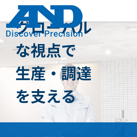
た
た
ち
Skip
to
ち
ち
content
に
の
の
つ
グローバル
強
仕
い
企
4
社
み
事
て
業
つ
員
な視点で
理
の
紹
念・
特
介
生産・調達
グ
徴
職
ルー
研
種
プ
を支える
究
紹
数
開
介
字
発
部
で
生
長
見
産
メッ
る