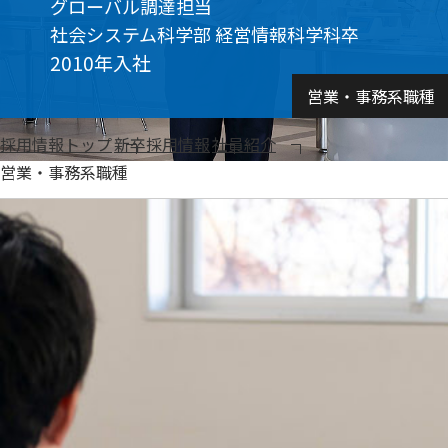
グローバル調達担当
体
セー
Ａ
社会システム科学部 経営情報科学科卒
制・
ジ
＆
2010年入社
品
Ｄ
営業・事務系職種
質
ホ
管
ロ
採用情報トップ
新卒採用情報
社員紹介
理
営業・事務系職種
ン
ホー
ル
ディ
ン
グ
ス
事
業