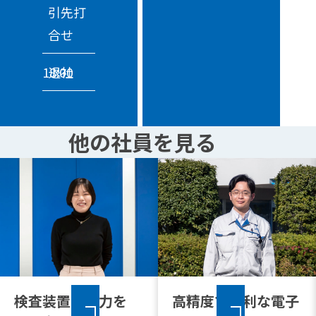
引先打
合せ
18:00
退社
他の社員を見る
検査装置の魅力を
高精度で便利な電子