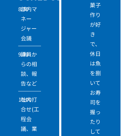
菓子
8:30
部内マ
作り
ネー
が好
ジャー
き
会議
で、
休日
9:00
課員か
は魚
らの相
を捌
談、報
いて
告など
お寿
10:00
社内打
司を
合せ(工
握っ
程会
たり
議、業
して