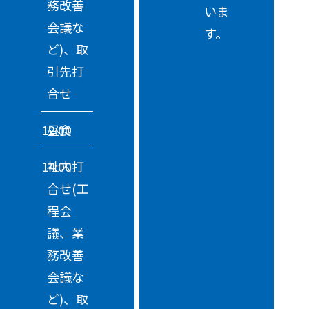
務改善
いま
会議な
す。
ど)、取
引先打
合せ
12:00
昼食
14:00
社内打
合せ(工
程会
議、業
務改善
会議な
ど)、取