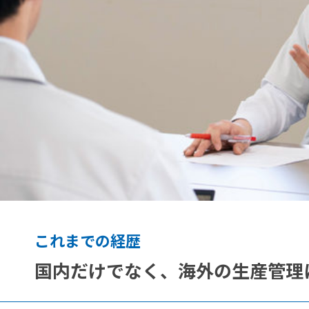
概
要
サ
ス
テ
ナ
ビ
リ
ティ
動
採
画
これまでの経歴
用
で
関
知
国内だけでなく、海外の生産管理
連
る
情
Ａ