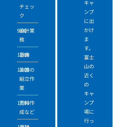
キャ
チェッ
ンプ
ク
に出
かけ
9:00
設計業
ま
務
す。
12:00
昼食
富士
山の
13:00
装置の
近く
組立作
の
業
キャ
ンプ
17:00
資料作
場に
成など
行っ
18:30
退社