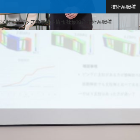
体
セー
技術系職種
Ａ
制・
ジ
＆
採用情報トップ
品
新卒採用情報
社員紹介
技術系職種
Ｄ
質
ホ
管
ロ
理
ン
ホー
ル
ディ
ン
グ
ス
事
業