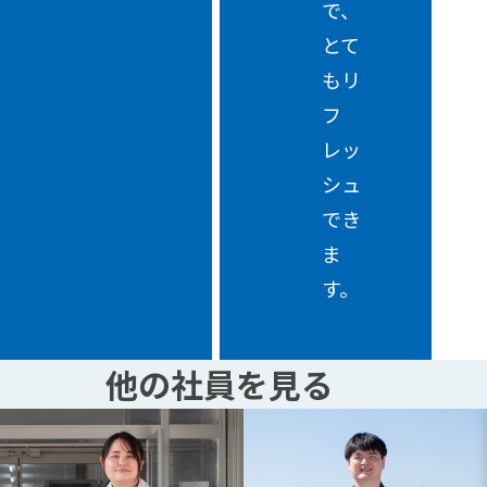
で、
とて
もリ
フ
レッ
シュ
でき
ま
す。
他の社員を見る