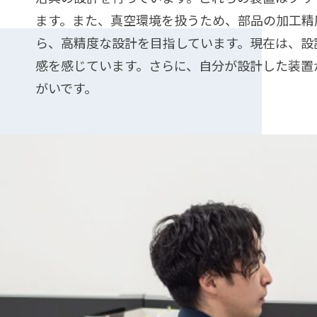
福
会
報
＆
ます。また、真空環境を扱うため、部品の加工精
利
社
Ｄ
ら、高精度な設計を目指しています。現在は、設
厚
案
感を感じています。さらに、自分が設計した装置
生
内
がいです。
健
製
康
品
経
紹
営
介
募
集
要
項・
選
考