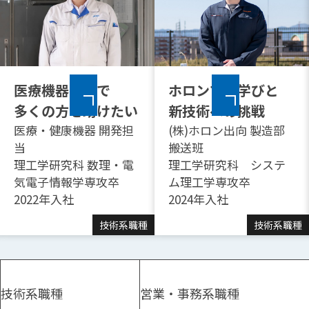
医療機器開発で
ホロンでの学びと
多くの方を助けたい
新技術への挑戦
医療・健康機器 開発担
(株)ホロン出向 製造部
当
搬送班
理工学研究科 数理・電
理工学研究科 システ
気電子情報学専攻卒
ム理工学専攻卒
2022年入社
2024年入社
技術系職種
技術系職種
技術系職種
営業・事務系職種