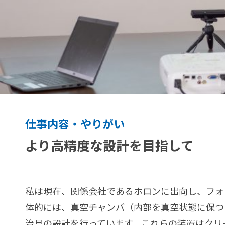
概
要
サ
ス
テ
ナ
ビ
リ
仕事内容・やりがい
ティ
より高精度な設計を目指して
動
採
画
用
で
関
知
私は現在、関係会社であるホロンに出向し、
フォ
連
る
体的には、真空チャンバ（内部を真空状態に保つ
情
Ａ
治具の設計を行っています。これらの装置はクリ