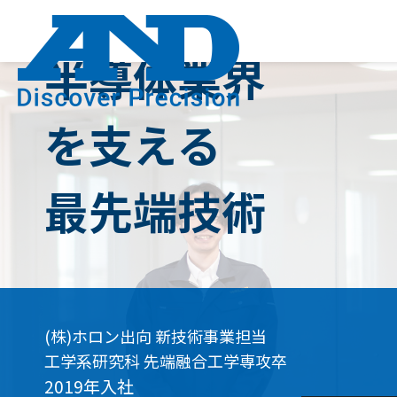
た
た
ち
Skip
to
ち
ち
content
に
の
の
つ
半導体業界
強
仕
い
企
4
社
み
事
て
業
つ
員
を支える
理
の
紹
念・
特
介
最先端技術
グ
徴
職
ルー
研
種
プ
究
紹
数
開
介
字
発
部
(株)ホロン出向 新技術事業担当
で
生
長
工学系研究科 先端融合工学専攻卒
見
産
メッ
2019年入社
る