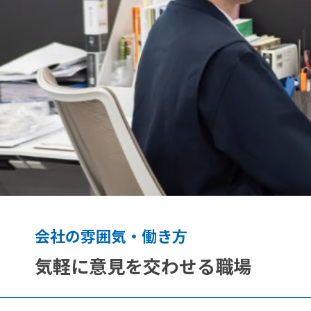
フ
ロー
よ
く
あ
Ａ＆
る
Ｄ公
Ａ＆Ｄ
式
ご
ホロ
ン
質
ホー
問
ルディ
ングス
公式
会社の雰囲気・働き方
気軽に意見を交わせる職場