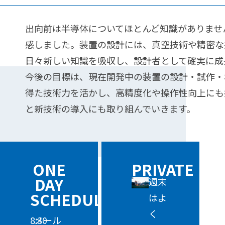
出向前は半導体についてほとんど知識がありませ
感しました。装置の設計には、真空技術や精密な
日々新しい知識を吸収し、設計者として確実に成
今後の目標は、現在開発中の装置の設計・試作・
得た技術力を活かし、高精度化や操作性向上にも
と新技術の導入にも取り組んでいきます。
ONE
PRIVATE
DAY
週末
SCHEDULE
はよ
く
8:30
メール