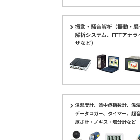
振動・騒音解析（振動・騒
解析システム、FFTアナラ
ザなど）
温湿度計、熱中症指数計、温
データロガー、タイマー、超
厚さ計・ノギス・塩分計など