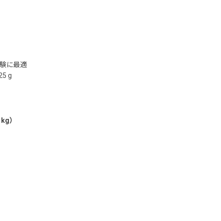
験に最適
5 g
 kg）