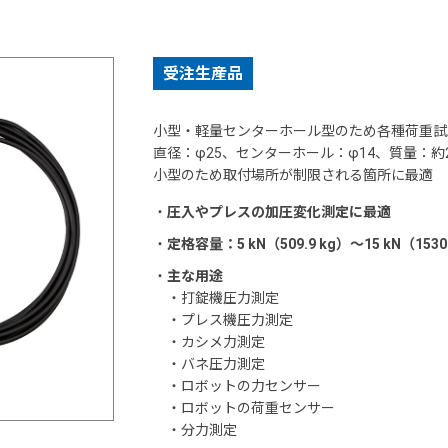
受注生産品
小型・軽量センターホール型のため各種荷重試
直径：φ25、センターホール：φ14、質量：約2
小型のため取付場所が制限される箇所に最適
・
圧入やプレスの加圧変化測定に最適
・
定格容量：5 kN（509.9 kg）～15 kN（1530
・
主な用途
・打錠機圧力測定
・プレス機圧力測定
・カシメ力測定
・バネ圧力測定
・ロボットの力センサー
・ロボットの荷重センサー
・分力測定