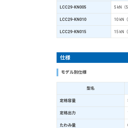
LCC29-KN005
5 kN（5
LCC29-KN010
10 kN（
LCC29-KN015
15 kN（
仕様
モデル別仕様
型名
定格容量
定格出力
たわみ量