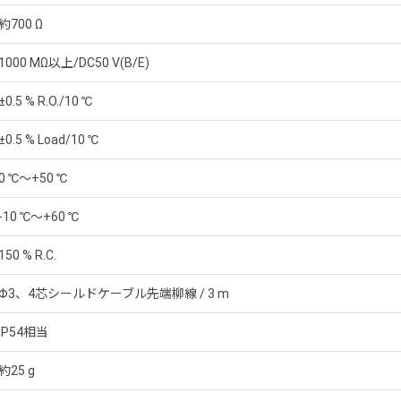
約700 Ω
1000 MΩ以上/DC50 V(B/E)
±0.5 % R.O./10 ℃
±0.5 % Load/10 ℃
0 ℃～+50 ℃
-10 ℃～+60 ℃
150 % R.C.
Φ3、4芯シールドケーブル先端柳線 / 3 m
IP54相当
約25 g