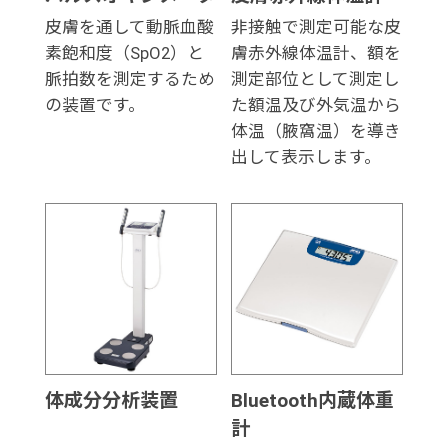
皮膚を通して動脈血酸
非接触で測定可能な皮
素飽和度（SpO2）と
膚赤外線体温計、額を
脈拍数を測定するため
測定部位として測定し
の装置です。
た額温及び外気温から
体温（腋窩温）を導き
出して表示します。
体成分分析装置
Bluetooth内蔵体重
計